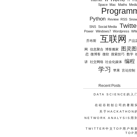
Internet
IT
iT
Space
Mac
Maths
Medi
Program
Python
Review
RSS
Snow
Twitte
SNS
Social Media
Power
Windows7
Wordpress
WW
互联网
乔布斯
产品
图灵图
网
信息聚合
博客搬家
恋
微博客
微软
搜索技巧
数学
编程
讲
社交网络
社会化媒体
学习
苹果
言论控制
Recent Posts
DATA SCIENCE的
在硅谷初创公司的暑期
关于HACKATHON
NETWORK ANALYSIS
TWITTER中文TOP用户和
TOP