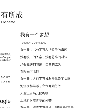
有所成
I became…
我有一个梦想
Tuesday, 9 June 2009
有一天，书包不再占据孩子的肩膀
到豆瓣9点
没有统一的答案，没有思维的封装
to Google
e@twitter
只有驰骋的想象，自由的微笑
在阳光下飞翔
ABOUT
有一天，人们不再被利欲熏昏了头脑
WCASE
河流变得清澈，空气开始芬芳
天空上有鸟儿的鸣响
ogle
土地折射着青草的光芒
有一天，谎言不再肆虐，理智战胜荒唐