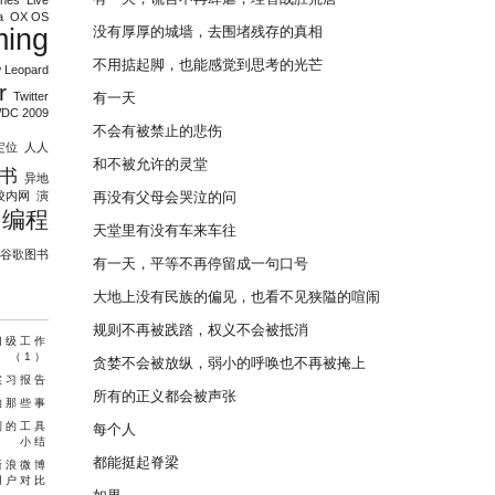
unes
Live
a
OX OS
ming
没有厚厚的城墙，去围堵残存的真相
不用掂起脚，也能感觉到思考的光芒
 Leopard
r
Twitter
有一天
DC 2009
不会有被禁止的悲伤
定位
人人
和不被允许的灵堂
书
异地
校内网
演
再没有父母会哭泣的问
编程
天堂里有没有车来车往
谷歌图书
有一天，平等不再停留成一句口号
大地上没有民族的偏见，也看不见狭隘的喧闹
规则不再被践踏，权义不会被抵消
入门级工作
（1）
贪婪不会被放纵，弱小的呼唤也不再被掩上
实习报告
所有的正义都会被声张
的那些事
用到的工具
每个人
小结
都能挺起脊梁
新浪微博
用户对比