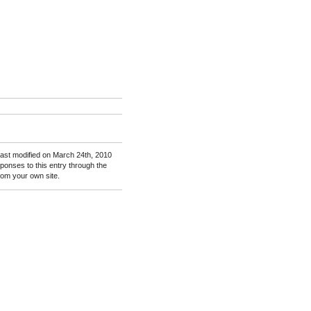
last modified on March 24th, 2010
sponses to this entry through the
rom your own site.