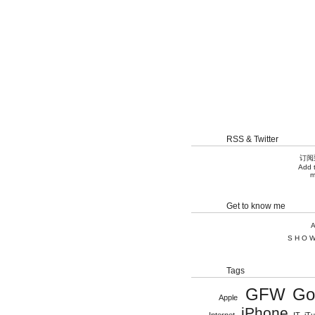
RSS & Twitter
订阅
Add 
m
Get to know me
SHO
Tags
GFW
Go
Apple
iPhone