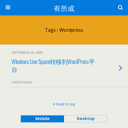
有所成
Tags › Wordpress
SEPTEMBER 29, 2009
Windows Live Space转移到WordPress平
台
9 RESPONSES
Back to top
Mobile
Desktop